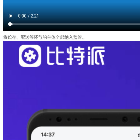
将贮存、配送等环节的主体全部纳入监管。