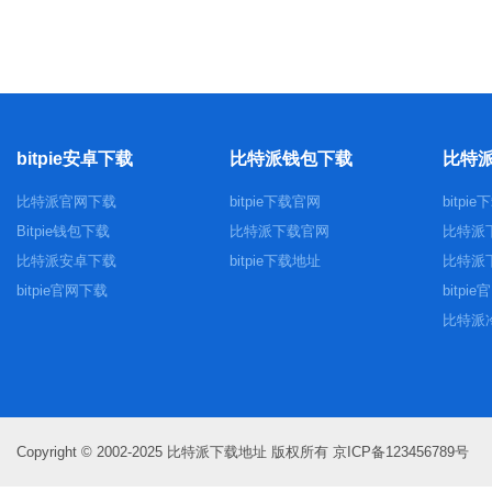
bitpie安卓下载
比特派钱包下载
比特
比特派官网下载
bitpie下载官网
bitpi
Bitpie钱包下载
比特派下载官网
比特派
比特派安卓下载
bitpie下载地址
比特派
bitpie官网下载
bitpi
比特派
Copyright © 2002-2025 比特派下载地址 版权所有 京ICP备123456789号