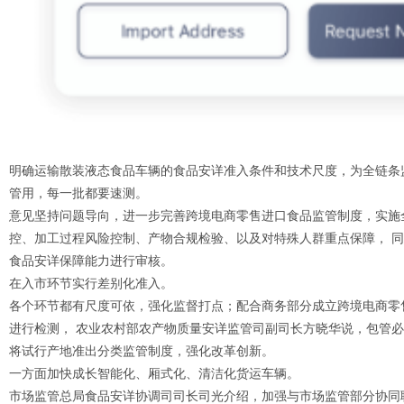
明确运输散装液态食品车辆的食品安详准入条件和技术尺度，为全链条
管用，每一批都要速测。
意见坚持问题导向，进一步完善跨境电商零售进口食品监管制度，实施
控、加工过程风险控制、产物合规检验、以及对特殊人群重点保障， 
食品安详保障能力进行审核。
在入市环节实行差别化准入。
各个环节都有尺度可依，强化监督打点；配合商务部分成立跨境电商零售
进行检测， 农业农村部农产物质量安详监管司副司长方晓华说，包管
将试行产地准出分类监管制度，强化改革创新。
一方面加快成长智能化、厢式化、清洁化货运车辆。
市场监管总局食品安详协调司司长司光介绍，加强与市场监管部分协同