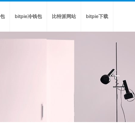
包
bitpie冷钱包
比特派网站
bitpie下载