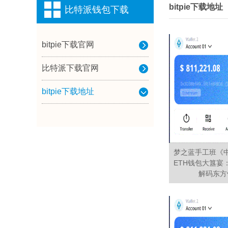
bitpie下载地址
比特派钱包下载
bitpie下载官网
比特派下载官网
bitpie下载地址
梦之蓝手工班《
ETH钱包大簋宴
解码东方