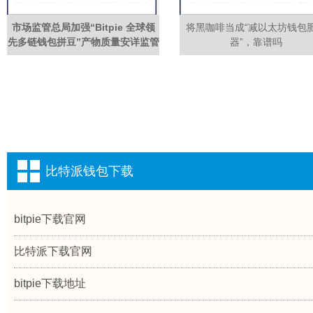
市场监管总局加强“Bitpie 全球领
将黑咖啡当成“减以太坊钱包
先多链钱包拼豆”产物质量安详监管
器”，靠谱吗
比特派钱包下载
bitpie下载官网
比特派下载官网
bitpie下载地址