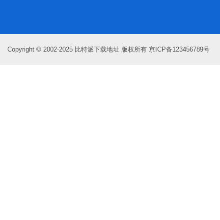
Copyright © 2002-2025 比特派下载地址 版权所有 京ICP备123456789号